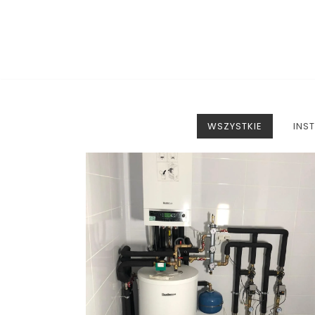
Skocz
do
treści
WSZYSTKIE
INS